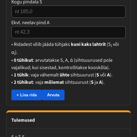
Kogu pindala S
Ekvt. neelav pind A
• Ridadest võib jääda tühjaks
kuni kaks lahtrit
(S
või
i
α
).
i
•
0 tühikut
: arvutatakse S, A, ᾱ (sihtsuurused pole
vajalikud; kui sisestad, kontrollitakse kooskõla).
•
1 tühik
: vaja vähemalt
ühte
sihtsuurust (
S
või
A
).
•
2 tühikut
: vaja
mõlemat
sihtsuurust (
S
ja
A
).
+ Lisa rida
Arvuta
Tulemused