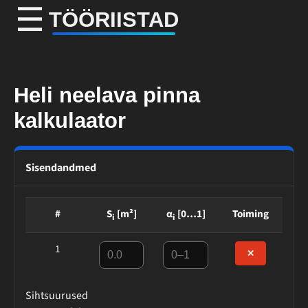
☰
TÖÖRIISTAD
Heli neelava pinna
kalkulaator
Sisendandmed
#
S
[m²]
α
[0…1]
Toiming
i
i
1
✕
Sihtsuurused